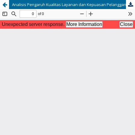
Analisis Pengaruh Kualitas Layanan dan Kepuasan Pelanggan terhadap Intensitas Pembelian pada Industri Tahu di Desa Batu Nampar