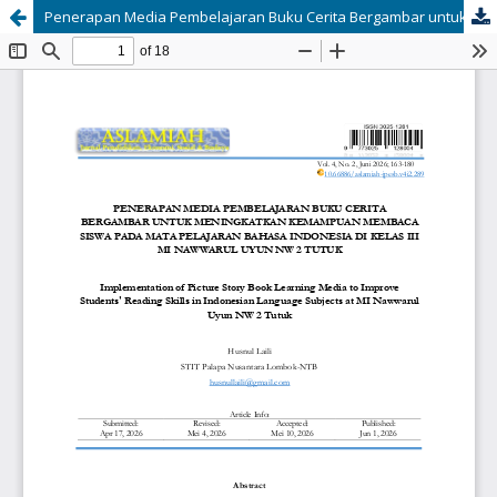
Penerapan Media Pembelajaran Buku Cerita Bergambar untuk Meningkatkan Kemampuan Membaca Siswa Pada Mata Pelajaran Bahasa Indonesia di Kelas III MI Nawwarul Uyun Nw 2 Tutuk