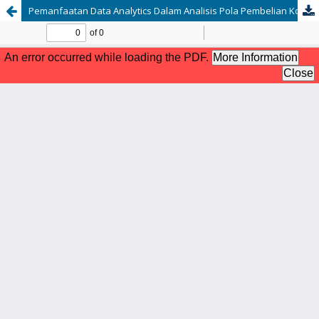
Pemanfaatan Data Analytics Dalam Analisis Pola Pembelian Konsumen Pada Aplikasi E-commerce Menggunakan Metode Market Basket Analysis