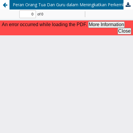
Peran Orang Tua Dan Guru dalam Meningkatkan Perkembangan Belajar Siswa Kelas II di SDN 2 Batu Nampar