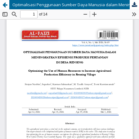
Optimalisasi Penggunaan Sumber Daya Manusia dalam Meningkatkan Efisiensi Prouksi Pertanaian di Desa Rensing