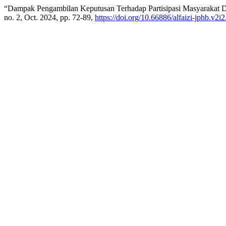
“Dampak Pengambilan Keputusan Terhadap Partisipasi Masyarakat
no. 2, Oct. 2024, pp. 72-89,
https://doi.org/10.66886/alfaizi-jphb.v2i