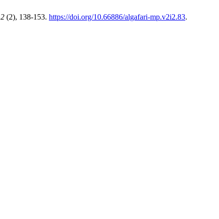
,
2
(2), 138-153.
https://doi.org/10.66886/algafari-mp.v2i2.83
.