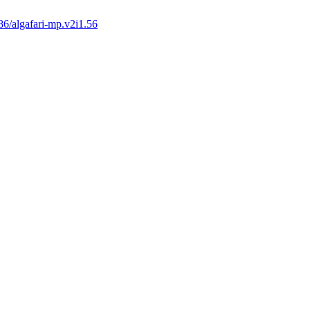
6/algafari-mp.v2i1.56