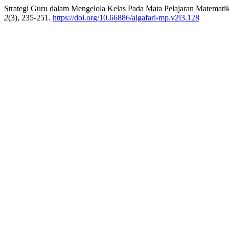
Strategi Guru dalam Mengelola Kelas Pada Mata Pelajaran Matemat
2
(3), 235-251.
https://doi.org/10.66886/algafari-mp.v2i3.128