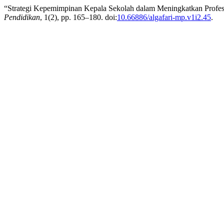
“Strategi Kepemimpinan Kepala Sekolah dalam Meningkatkan Profe
Pendidikan
, 1(2), pp. 165–180. doi:
10.66886/algafari-mp.v1i2.45
.