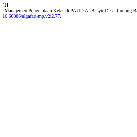
[1]
“Manajemen Pengelolaan Kelas di PAUD Al-Basyir Desa Tanjung B
10.66886/algafari-mp.v2i2.77
.