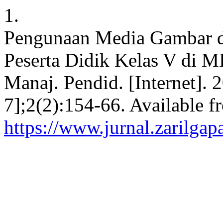
1.
Pengunaan Media Gambar d
Peserta Didik Kelas V di M
Manaj. Pendid. [Internet]. 
7];2(2):154-66. Available f
https://www.jurnal.zarilgapa