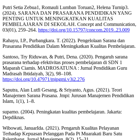
Putri Setia Zebua1, Romauli Lumban Toruan2, Helena Turnip3.
(2024). SARANA DAN PRASARANA PENDIDIKAN YANG
PENTING UNTUK MENINGKATKAN KUALITAS
PEMBELAJARAN DI SEKOLAH. Concept and Communication,
03(01), 259–264.
https://doi.org/10.15797/concom.2019..23.009
Rahayu, I.P., Purbangkara. T. (2022). Pengelolaan Sarana dan
Prasarana Pendidikan Dalam Meningkatkan Kualitas Pembelajaran.
Santoso, Try Riduwan, & Putri, Dena. (2020). Pengaruh sarana
prasarana terhadap efektivitas proses pembelajaran di SDN 1
Maparah Ciamis. MADROSATUNA : Jurnal Pendidikan Guru
Madrasah Ibtidaiyah, 3(2), 98–108.
https://doi.org/10.47971/mjpgmi.v3i2.276
Saputra, Alan Lutfi Gesang, & Sriyanto, Agus. (2021). Teori
Manajemen Sarana Prasana. Jmpi: Jurusan Manajemen Pendidikan
Islam, 1(1), 1–8.
suparno. (2004). Peningkatan kualitas pembelajaran. Jakarta:
Depdiknas.
Wibowati, JanuarIda. (2021). Pengaruh Kualitas Pelayanan
Terhadap Kepuasan Pelanggan Pada Pt Muarakati Baru Satu
Palembang. Jurnal Manajemen, 8(2), 15–31.