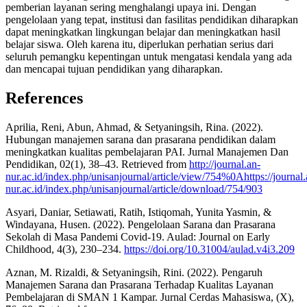
pemberian layanan sering menghalangi upaya ini. Dengan
pengelolaan yang tepat, institusi dan fasilitas pendidikan diharapkan
dapat meningkatkan lingkungan belajar dan meningkatkan hasil
belajar siswa. Oleh karena itu, diperlukan perhatian serius dari
seluruh pemangku kepentingan untuk mengatasi kendala yang ada
dan mencapai tujuan pendidikan yang diharapkan.
References
Aprilia, Reni, Abun, Ahmad, & Setyaningsih, Rina. (2022).
Hubungan manajemen sarana dan prasarana pendidikan dalam
meningkatkan kualitas pembelajaran PAI. Jurnal Manajemen Dan
Pendidikan, 02(1), 38–43. Retrieved from
http://journal.an-
nur.ac.id/index.php/unisanjournal/article/view/754%0Ahttps://journal.
nur.ac.id/index.php/unisanjournal/article/download/754/903
Asyari, Daniar, Setiawati, Ratih, Istiqomah, Yunita Yasmin, &
Windayana, Husen. (2022). Pengelolaan Sarana dan Prasarana
Sekolah di Masa Pandemi Covid-19. Aulad: Journal on Early
Childhood, 4(3), 230–234.
https://doi.org/10.31004/aulad.v4i3.209
Aznan, M. Rizaldi, & Setyaningsih, Rini. (2022). Pengaruh
Manajemen Sarana dan Prasarana Terhadap Kualitas Layanan
Pembelajaran di SMAN 1 Kampar. Jurnal Cerdas Mahasiswa, (X),