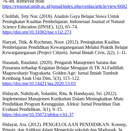
76–88. Retrieved from
https://ejournal.uinib.ac.id/jurnal/index.php/cerdas/article/view/6682
Cholifah, Tety Nur. (2018). Analisis Gaya Belajar Siswa Untuk
Peningkatan Kualitas Pembelajaran. Indonesian Journal of Natural
Science Education (IJNSE), 1(2), 65–74.
https://doi.org/10.31002/nse.v1i2.273
Haryati, Titik, & Rochman, Noor. (2012). Peningkatan Kualitas
Pembelajaran Pendidikan Kewarganegaraan Melalui Praktik Belajar
Kewarganegaraan (Project Citizen). Jurnal Ilmiah Civis, 2(2), 1–11.
Hasanah, Raudatul. (2020). Pengaruh Manajemen Sarana dan
Prasarana terhadap Kegiatan Belajar Mengajar di TK Al-Fadlillah
Maguwoharjo Yogyakarta. Golden Age: Jurnal Ilmiah Tumbuh
Kembang Anak Usia Dini, 5(3), 115–122.
https://doi.org/10.14421/jga.2020.53-03
Hidayah, Nahdiyah, Sulastini, Rita, & Handayani, Sri. (2022).
Implementasi Manajemen Kurikulum Dalam Meningkatkan Mutu
Pendidikan Program Keunggulan. Afeksi: Jurnal Penelitian Dan
Evaluasi Pendidikan, 3(1), 9–15.
https://doi.org/10.35672/afeksi.v3i1.37
Hidayat, Ara. (2012). PENGELOLAAN PENDIDIKAN: Konsep,
Prinsip, dan Aplikasi dalam Mengelola sekolah dan Madrasah. In