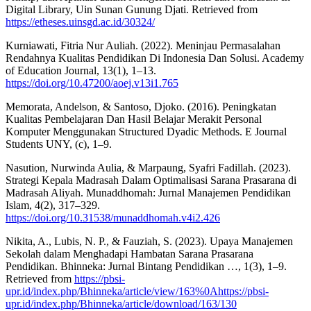
Digital Library, Uin Sunan Gunung Djati. Retrieved from
https://etheses.uinsgd.ac.id/30324/
Kurniawati, Fitria Nur Auliah. (2022). Meninjau Permasalahan
Rendahnya Kualitas Pendidikan Di Indonesia Dan Solusi. Academy
of Education Journal, 13(1), 1–13.
https://doi.org/10.47200/aoej.v13i1.765
Memorata, Andelson, & Santoso, Djoko. (2016). Peningkatan
Kualitas Pembelajaran Dan Hasil Belajar Merakit Personal
Komputer Menggunakan Structured Dyadic Methods. E Journal
Students UNY, (c), 1–9.
Nasution, Nurwinda Aulia, & Marpaung, Syafri Fadillah. (2023).
Strategi Kepala Madrasah Dalam Optimalisasi Sarana Prasarana di
Madrasah Aliyah. Munaddhomah: Jurnal Manajemen Pendidikan
Islam, 4(2), 317–329.
https://doi.org/10.31538/munaddhomah.v4i2.426
Nikita, A., Lubis, N. P., & Fauziah, S. (2023). Upaya Manajemen
Sekolah dalam Menghadapi Hambatan Sarana Prasarana
Pendidikan. Bhinneka: Jurnal Bintang Pendidikan …, 1(3), 1–9.
Retrieved from
https://pbsi-
upr.id/index.php/Bhinneka/article/view/163%0Ahttps://pbsi-
upr.id/index.php/Bhinneka/article/download/163/130