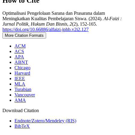
How to Cite
Optimalisasi Pengelolaan Sarana dan Prasarana dalam
Meningkatkan Kualitas Pembelajaran Siswa. (2024).
Al-Faizi :
Jurnal Politik, Hukum Dan Bisnis
,
2
(2), 152-165.
https://doi.org/10.66886/alfaizi-jphb.v2i2.127
More Citation Formats
ACM
ACS
APA
ABNT
Chicago
Harvard
IEEE
MLA
Turabian
Vancouver
AMA
Download Citation
Endnote/Zotero/Mendeley (RIS)
BibTeX