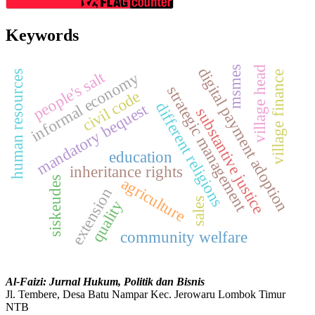
Keywords
msmes
digital payment adoption
village head
people's salt
human resources
informal economy
village finance
strategic management
civil code
different religions
mandatory bequest
substantive justice
education
inheritance rights
agriculture
siskeudes
extension
sales
quality
community welfare
Al-Faizi: Jurnal Hukum, Politik dan Bisnis
Jl. Tembere, Desa Batu Nampar Kec. Jerowaru Lombok Timur
NTB