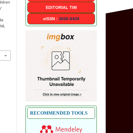
ildren
EDITORIAL TIM
s’
eISSN :
3030-8429
de
tik,
RECOMMENDED TOOLS