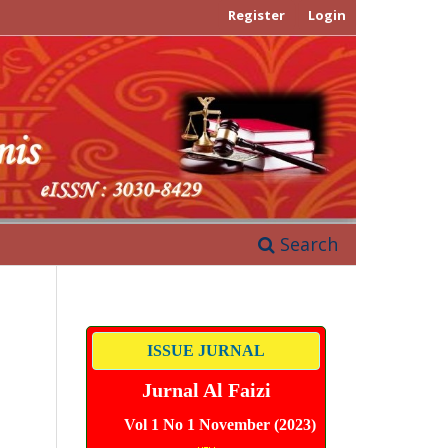
Register
Login
Search
ISSUE JURNAL
Jurnal Al Faizi
Vol 1 No 1 November (2023)