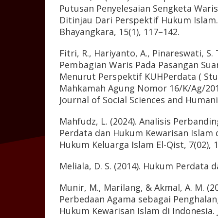
Putusan Penyelesaian Sengketa Wari
Ditinjau Dari Perspektif Hukum Islam
Bhayangkara, 15(1), 117–142.
Fitri, R., Hariyanto, A., Pinareswati, S. 
Pembagian Waris Pada Pasangan Suam
Menurut Perspektif KUHPerdata ( Stu
Mahkamah Agung Nomor 16/K/Ag/2010
Journal of Social Sciences and Humanit
Mahfudz, L. (2024). Analisis Perband
Perdata dan Hukum Kewarisan Islam di
Hukum Keluarga Islam El-Qist, 7(02), 
Meliala, D. S. (2014). Hukum Perdata 
Munir, M., Marilang, & Akmal, A. M. (20
Perbedaan Agama sebagai Penghalang
Hukum Kewarisan Islam di Indonesia. J