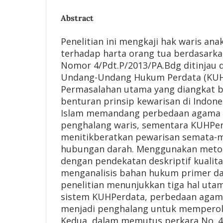
Abstract
Penelitian ini mengkaji hak waris an
terhadap harta orang tua berdasarka
Nomor 4/Pdt.P/2013/PA.Bdg ditinjau d
Undang-Undang Hukum Perdata (KUH
Permasalahan utama yang diangkat b
benturan prinsip kewarisan di Indon
Islam memandang perbedaan agama 
penghalang waris, sementara KUHPe
menitikberatkan pewarisan semata-
hubungan darah. Menggunakan metod
dengan pendekatan deskriptif kualitati
menganalisis bahan hukum primer dan
penelitian menunjukkan tiga hal uta
sistem KUHPerdata, perbedaan agama
menjadi penghalang untuk memperole
Kedua, dalam memutus perkara No. 4