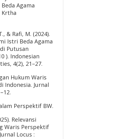
s Beda Agama
. Krtha
T., & Rafi, M. (2024).
i Istri Beda Agama
di Putusan
 ). Indonesian
ies, 4(2), 21–27.
ingan Hukum Waris
 Indonesia. Jurnal
1–12.
dalam Perspektif BW.
25). Relevansi
 Waris Perspektif
urnal Locus :