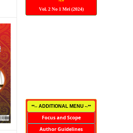
Vol. 2 No 1 Mei (2024)
ADDITIONAL MENU -
**--
-**
Focus and Scope
Author Guidelines