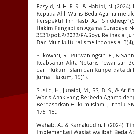
Rasyid, N. H. R. S., & Habibi, N. (2024
Kepada Ahli Waris Beda Agama melalu
Perspektif Tm Hasbi Ash Shiddieqy” (
Hakim Pengadilan Agama Surabaya 
3531/pdt.P/2022/PA.Sby). Relinesia: J
Dan Multikulturalisme Indonesia, 3(4)
Sukowati, R., Purwaningsih, E., & Santos
Keabsahan Akta Notaris Pewarisan B
dari Hukum Islam dan Kuhperdata di I
Jurnal Hukum, 15(1).
Susilo, H., Junaidi, M., RS, D. S., & Arifi
Waris Anak yang Berbeda Agama den
Berdasarkan Hukum Islam. Jurnal USM
175–189.
Wahab, A., & Kamaluddin, I. (2024). Tin
Implementasi Wasiat wajibah Beda 