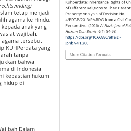
Kuhperdata: Inheritance Rights of Ch
(rechtsvinding)
of Different Religions to Their Parent
slam tetap menjadi
Property: Analysis of Decision No.
ralih agama ke Hindu,
4/PDT.P/2013/PA.BDG from a Civil Co
Perspective. (2026).
Al-Faizi : Jurnal Poli
 kepada anak yang
Hukum Dan Bisnis
,
4
(1), 84-98.
asiat wajibah.
https://doi.org/10.66886/alfaizi-
n agama tersebut
jphb.v4i1.300
sip KUHPerdata yang
arah tanpa
More Citation Formats
njukkan bahwa
ama di Indonesia
ni kepastian hukum
g hidup di
 Wajibah Dalam