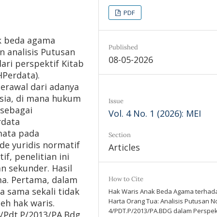
PDF
ak beda agama
Published
n analisis Putusan
08-05-2026
ari perspektif Kitab
Perdata).
erawal dari adanya
esia, di mana hukum
Issue
sebagai
Vol. 4 No. 1 (2026): MEI
rdata
mata pada
Section
e yuridis normatif
Articles
f, penelitian ini
 sekunder. Hasil
ma. Pertama, dalam
How to Cite
 sama sekali tidak
Hak Waris Anak Beda Agama terhad
Harta Orang Tua: Analisis Putusan N
h hak waris.
4/PDT.P/2013/PA.BDG dalam Perspek
/Pdt.P/2013/PA.Bdg,