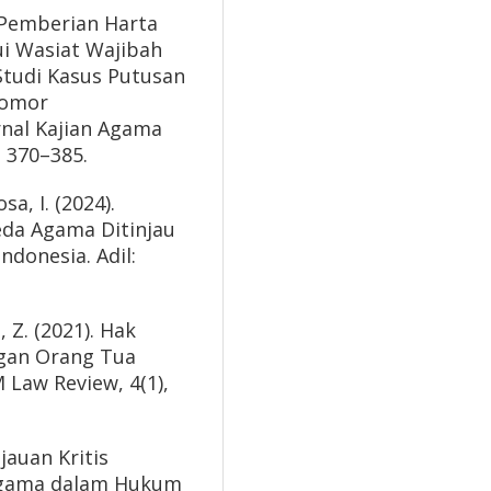
). Pemberian Harta
i Wasiat Wajibah
Studi Kasus Putusan
Nomor
urnal Kajian Agama
, 370–385.
a, I. (2024).
eda Agama Ditinjau
ndonesia. Adil:
n, Z. (2021). Hak
gan Orang Tua
 Law Review, 4(1),
jauan Kritis
Agama dalam Hukum