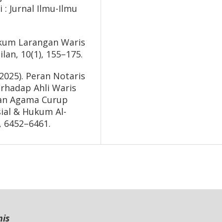
 : Jurnal Ilmu-Ilmu
Hukum Larangan Waris
an, 10(1), 155–175.
 (2025). Peran Notaris
rhadap Ahli Waris
an Agama Curup
ial & Hukum Al-
, 6452–6461.
nis