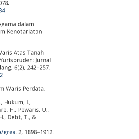
078.
84
a Agama dalam
um Kenotariatan
 Waris Atas Tanah
Yurispruden: Jurnal
ang, 6(2), 242–257.
82
um Waris Perdata.
., Hukum, I.,
re, H., Pewaris, U.,
H., Debt, T., &
p/grea
. 2, 1898–1912.