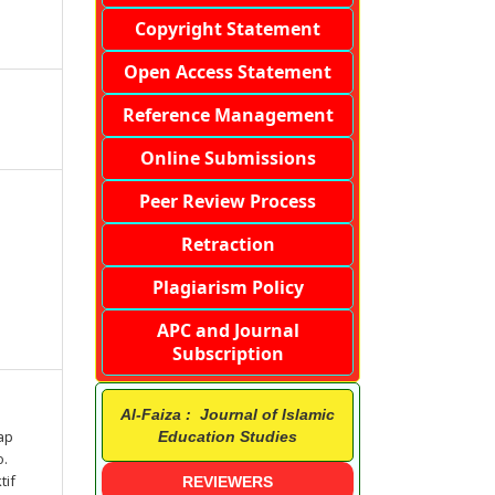
Copyright Statement
Open Access Statement
Reference Management
Online Submissions
Peer Review Process
Retraction
Plagiarism Policy
APC and Journal
Subscription
Al-Faiza : Journal of Islamic
ap
Education Studies
o.
tif
REVIEWERS