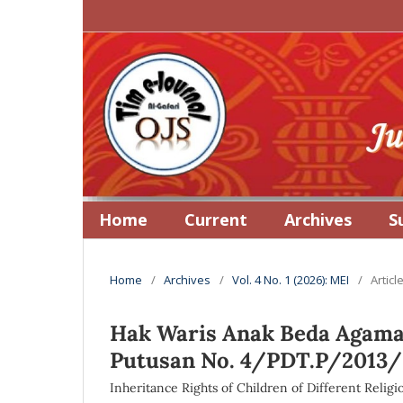
Home
Current
Archives
S
Home
/
Archives
/
Vol. 4 No. 1 (2026): MEI
/
Articl
Hak Waris Anak Beda Agama 
Putusan No. 4/PDT.P/2013/
Inheritance Rights of Children of Different Religi